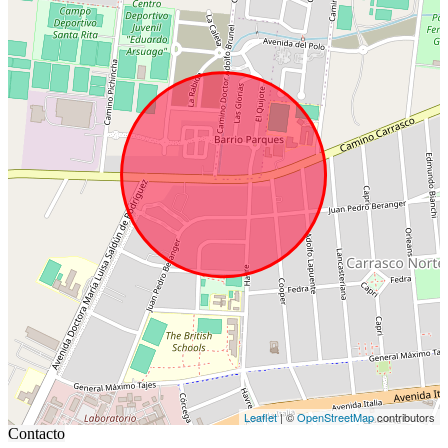
Leaflet
| ©
OpenStreetMap
contributors
Contacto