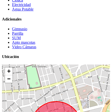
Cloaca
Electricidad
Agua Potable
Adicionales
Gimnasio
Parrilla
SUM
Apto mascotas
Video Cámaras
Ubicación
+
−