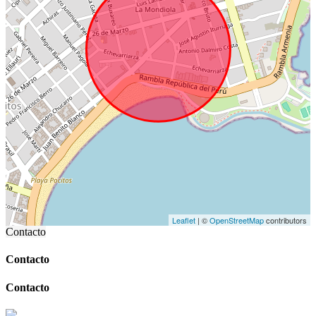
Leaflet
| ©
OpenStreetMap
contributors
Contacto
Contacto
Contacto