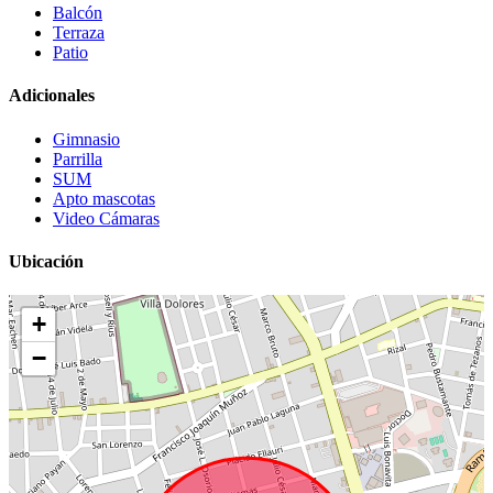
Balcón
Terraza
Patio
Adicionales
Gimnasio
Parrilla
SUM
Apto mascotas
Video Cámaras
Ubicación
+
−